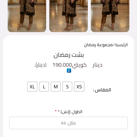
الرئيسية
مجموعة رمضان
بشت رمضان
دينار كويتي
190.000
(
دينار
).
XL
L
M
S
XS
المقاس
*
الطول (إنش) *