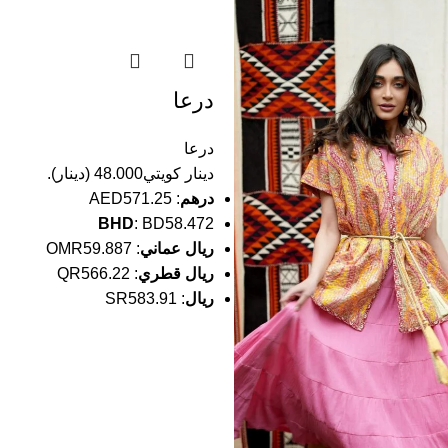
درعا
درعا
دينار كويتي
48.000
(
دينار
).
درهم
:
AED571.25
BHD
:
BD58.472
ريال عماني
:
OMR59.887
ريال قطري
:
QR566.22
ريال
:
SR583.91