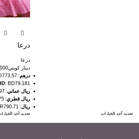
درعا
درعا
دينار كويتي
.000
درهم
:
773.57
HD
:
BD79.181
ريال عماني
:
97
ريال قطري
:
75
ريال
:
R790.71
تحديد أحد الخيارات
تحديد أحد الخيارا