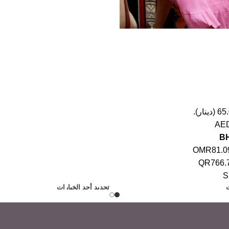
65
(
دينار
).
AED
B
OMR81.0
QR766.
S
ت
تحديد أحد الخيارات