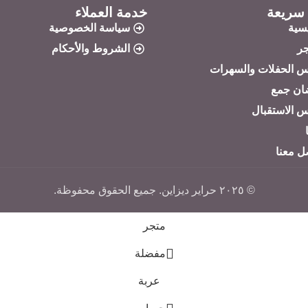
سريعة
خدمة العملاء
يسية
سياسة الخصوصية
جر
الشروط والأحكام
س الحفلات والسهرات
ان جمع
س الاستقبال
ل معنا
© ٢٠٢٥ حراير ديزاين. جميع الحقوق محفوظة.
متجر
مفضلة
عربة