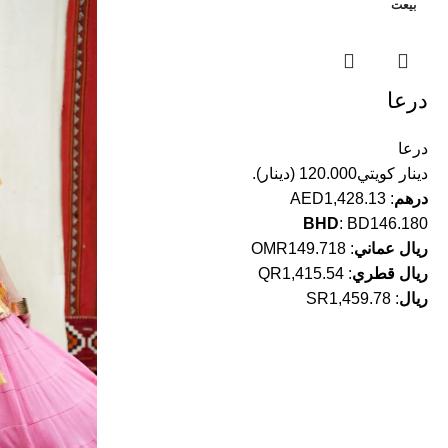
بيعت
درعا
درعا
دينار كويتي
120.000
(
دينار
).
درهم
:
AED1,428.13
BHD
:
BD146.180
ريال عماني
:
OMR149.718
ريال قطري
:
QR1,415.54
ريال
:
SR1,459.78