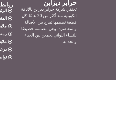
حراير ديزاين
روابط 
تحتفي شركة حراير ديزاين بالأناقة
الرئ
الكويتية منذ أكثر من 20 عامًا. كل
المت
قطعة نصممها تمزج بين الأصالة
ملاب
والمعاصرة، وهي مصممة خصيصًا
رمض
للنساء اللواتي يجمعن بين الحياء
والحداثة.
ملاب
درعا
تواص