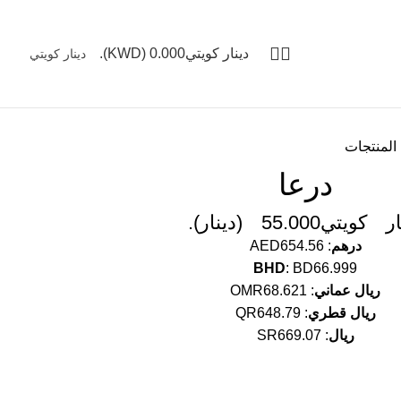
دينار كويتي
0.000
(KWD).
 المنتجات
درعا
ار كويتي
55.000
(
دينار
).
درهم
:
AED654.56
BHD
:
BD66.999
ريال عماني
:
OMR68.621
ريال قطري
:
QR648.79
ريال
:
SR669.07