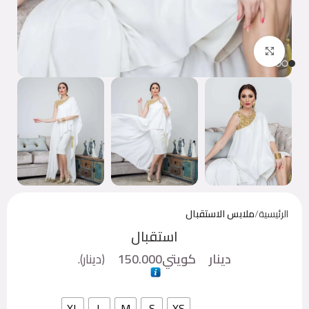
اضغط للتكبير
الرئيسية
ملابس الاستقبال
استقبال
دينار كويتي
150.000
(
دينار
).
XL
L
M
S
XS